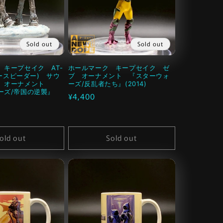
Sold out
Sold out
 キープセイク AT-
ホールマーク キープセイク ゼ
スノースピーダー) サウ
ブ オーナメント 『スターウォ
ク オーナメント
ーズ/反乱者たち』(2014)
ーズ/帝国の逆襲』
通
¥4,400
常
価
格
old out
Sold out