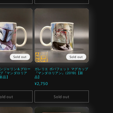
Sold out
Sold out
ィンジャリン＆グロー
ガレリエ ボバフェット マグカップ
ップ『マンダロリア
『マンダロリアン』(2019)【新
【新品】
品】
通
¥2,750
常
価
old out
Sold out
格