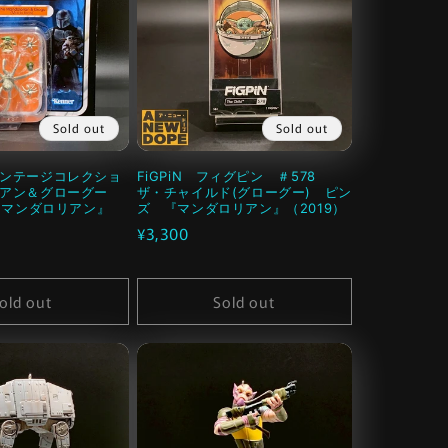
Sold out
Sold out
ィンテージコレクショ
FiGPiN フィグピン ＃578
リアン＆グローグー
ザ・チャイルド(グローグー) ピン
 『マンダロリアン』
ズ 『マンダロリアン』（2019）
通
¥3,300
常
価
old out
Sold out
格