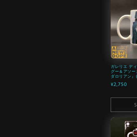
ガレリエ デ
グー＆アソー
ダロリアン』(
通
¥2,750
常
価
S
格