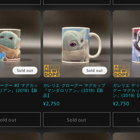
Sold out
Sold out
ーグー #2 マグカッ
ガレリエ グローグー マグカップ
ガレリエ デ
アン』(2019)【新
『マンダロリアン』(2019)【新
グー マグカ
品】
ン』(2019)
通
¥2,750
通
¥2,750
常
常
価
価
old out
Sold out
S
格
格