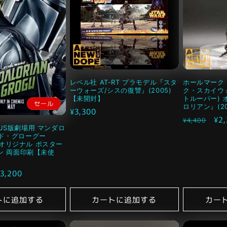
レベル社 AT-RT プラモデル『スタ
ホールマーク
ーウォーズ/シスの復讐』(2005)
ク・スカイウォ
【未開封】
トルーパー)
セール
ロリアン』(20
通
¥3,300
通
セ
¥2
¥4,400
常
US版劇場用 マンダロ
常
ー
価
ド・グローグー
価
ル
S版オリジナル ポスター
格
ン 両面印刷【未使
格
価
格
3,200
トに追加する
カートに追加する
カー