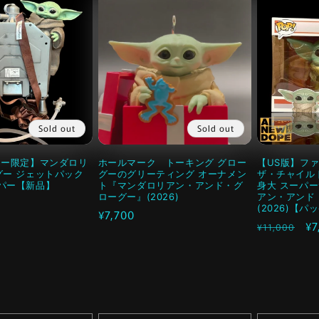
Sold out
Sold out
ニー限定】マンダロリ
ホールマーク トーキング グロー
【US版】ファン
グー ジェットパック
グーのグリーティング オーナメン
ザ・チャイル
パー【新品】
ト『マンダロリアン・アンド・グ
身大 スーパ
ローグー』(2026)
アン・アンド
(2026)【
通
¥7,700
通
セ
¥7
¥11,000
常
常
ー
価
価
ル
格
格
価
格