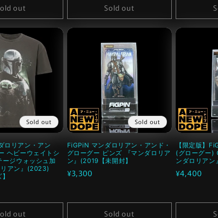
old out
Sold out
S
Sold out
Sold out
ダロリアン・アン
FiGPiN マンダロリアン・アンド・
【限定版】Fi
ー ヘビーウェイトシ
グローグー ピンズ 『マンダロリア
(グローグー) 
ンテージウォッシュ加
ン』(2019【未開封】
ンダロリアン』
リアン』(2023)
通
¥3,300
通
¥4,400
ズ】
常
常
価
価
格
格
old out
Sold out
S