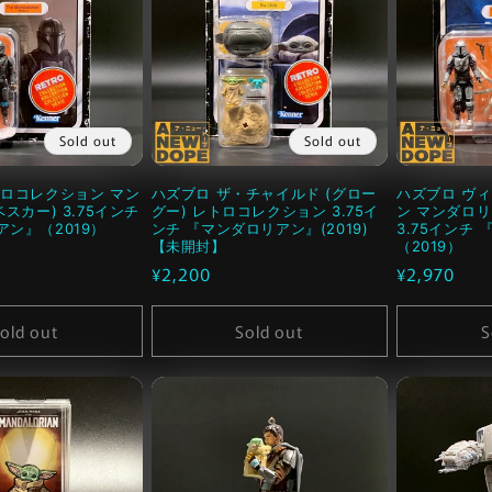
Sold out
Sold out
トロコレクション マン
ハズブロ ザ・チャイルド (グロー
ハズブロ ヴ
スカー) 3.75インチ
グー) レトロコレクション 3.75イ
ン マンダロ
ン』（2019）
ンチ 『マンダロリアン』(2019)
3.75インチ
【未開封】
（2019）
通
¥2,200
通
¥2,970
常
常
価
価
old out
Sold out
S
格
格