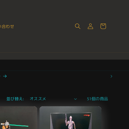
ロ
カ
グ
ー
い合わせ
イ
ト
ン
ー
並び替え:
51個の商品