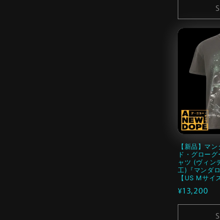
S
【新品】マン
ド・グローグ
ャツ (ヴィ
工)『マンダロ
【US Mサイ
通
¥13,200
常
価
S