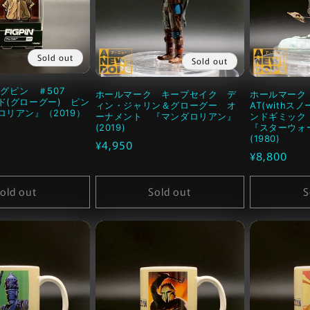
Sold out
Sold out
フィグピン ＃507
ホールマーク キープセイク デ
ホールマーク
ド(グローグー) ピン
ィン・ジャリン＆グローグー オ
AT(with
ロリアン』（2019）
ーナメント 『マンダロリアン』
ンドギミッ
(2019)
『スターウォ
(1980)
通
¥4,950
通
¥8,800
常
常
価
価
old out
Sold out
S
格
格