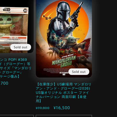
Sold out
コ POP! #369
ド（グローグー）等
ーサイズ『マンダロリ
Sold out
・グローグー』
パッケージ傷み】
,700
【在庫僅少】US劇場用 マンダロリ
アン・アンド・グローグー(2026)
US版オリジナル ポスター ファイ
ナルバージョン 両面印刷【未使
用】
通
セ
¥16,500
¥19,800
常
ー