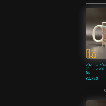
格
ガレリエ グロ
プ『マンダロリ
品】
通
¥2,750
常
価
S
格