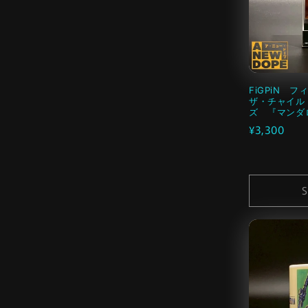
FiGPiN 
ザ・チャイル
ズ 『マンダ
通
¥3,300
常
価
格
S