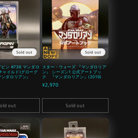
Sold out
Sold out
ィグピン #736 マンダロ
スター・ウォーズ 『マンダロリア
チャイルド(グローグ
ン』 シーズン1 公式アートブッ
『マンダロリアン』
ク 『マンダロリアン』(2019)
通
¥2,970
常
価
old out
Sold out
格