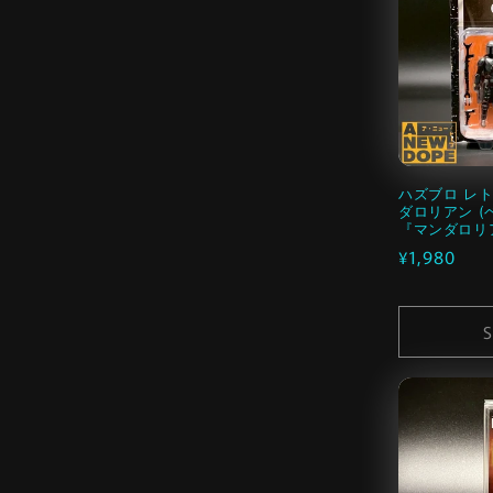
ハズブロ レ
ダロリアン (ベ
『マンダロリア
通
¥1,980
常
価
S
格