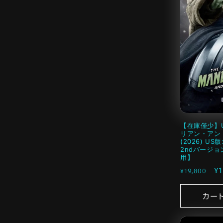
【在庫僅少】
リアン・アン
(2026) U
2ndバージョ
用】
通
セ
¥1
¥19,800
常
ー
価
ル
カー
格
価
格