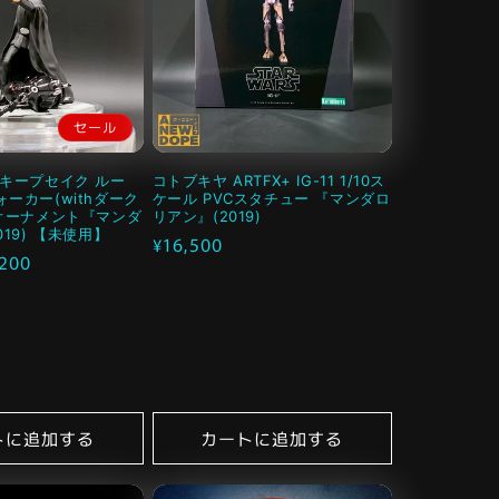
セール
 キープセイク ルー
コトブキヤ ARTFX+ IG-11 1/10ス
ーカー(withダーク
ケール PVCスタチュー 『マンダロ
 オーナメント『マンダ
リアン』(2019)
19) 【未使用】
通
¥16,500
,200
常
価
格
トに追加する
カートに追加する