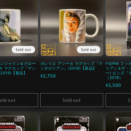
Sold out
Sold out
ィンジャリン＆グロー
ガレリエ アソーカ マグカップ『マ
FiGPiN フ
カ マグカップ『マン
ンダロリアン』(2019)【新品】
リアン＆ザ・
2019)【新品】
ー) ピンズ
通
¥2,750
（2019）
常
通
¥3,500
価
常
格
価
old out
Sold out
S
格