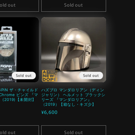
価
ル
old out
Sold out
格
価
格
Sold out
Sold out
GPiN ザ・チャイルド
ハズブロ マンダロリアン（ディン
Chrome ピンズ 『マ
ジャリン） ヘルメット ブラックシ
(2019)【未開封】
リーズ 『マンダロリアン』
（2019）【箱なし・キズ少】
通
¥6,600
常
価
old out
Sold out
格