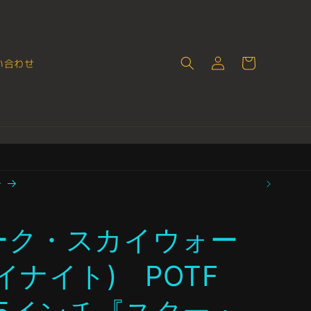
ロ
カ
グ
ー
い合わせ
イ
ト
ン
ー
ーク・スカイウォー
イナイト) POTF