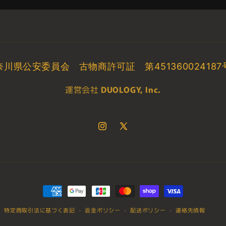
ォ
ォ
ー
ー
カ
カ
ー
ー
(ジ
(ジ
奈川県公安委員会 古物商許可証 第45136002418
ェ
ェ
ダ
ダ
運営会社
DUOLOGY, Inc.
イ
イ
ナ
ナ
イ
イ
Instagram
X
ト)
ト)
POTF
POTF
(Twitter)
レ
レ
ッ
ッ
ド
ド
3.75
3.75
決
イ
イ
済
特定商取引法に基づく表記
返金ポリシー
配送ポリシー
連絡先情報
ン
ン
方
チ
チ