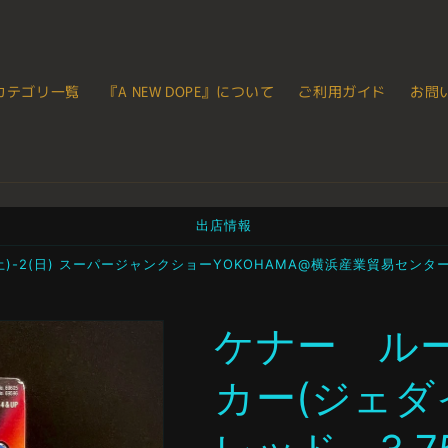
カテゴリ一覧
『A NEW DOPE』について
ご利用ガイド
お問
出店情報
1(土)-2(日) スーパージャンクショーYOKOHAMA@横浜産業貿易センタ
ケナー ル
カー(ジェダ