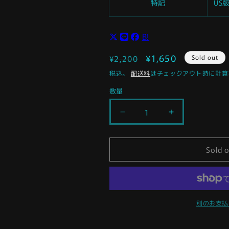
特記
US
B!
通
セ
¥1,650
¥2,200
Sold out
常
ー
税込。
配送料
はチェックアウト時に計算
価
ル
数量
格
価
格
ケ
ケ
ナ
ナ
ー
ー
Sold 
ル
ル
ー
ー
ク・
ク・
ス
ス
カ
カ
別のお支払
イ
イ
ウ
ウ