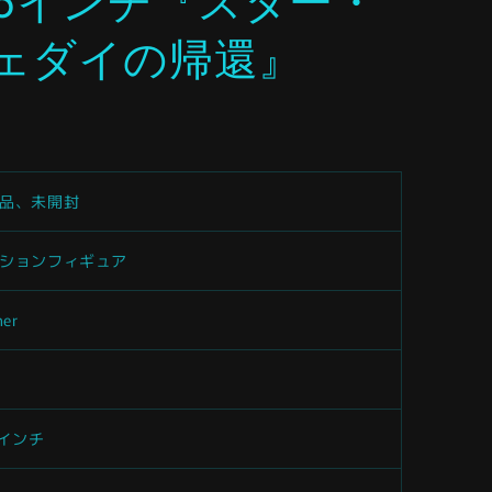
75インチ『スター・
ジェダイの帰還』
品、未開封
ションフィギュア
ner
75インチ