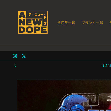
コンテ
ンツに
進む
全商品一覧
ブランド一覧
Instagram
X
(Twitter)
8.
商品情
報にス
キップ