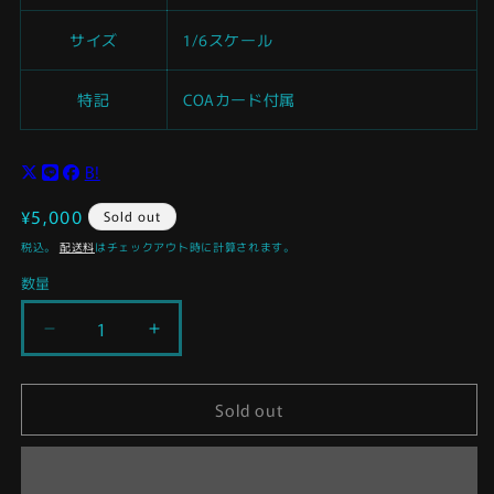
サイズ
1/6スケール
特記
COAカード付属
B!
通
¥5,000
Sold out
常
税込。
配送料
はチェックアウト時に計算されます。
価
数量
格
ジ
ジ
ェ
ェ
ン
ン
Sold out
ト
ト
ル
ル
ジ
ジ