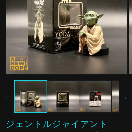
モ
ー
ダ
ル
で
メ
デ
ィ
ア
ジェントルジャイアント
(1)
(2
を