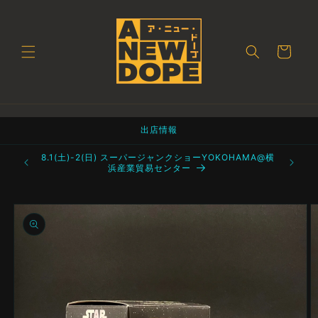
コンテ
ンツに
進む
カ
ー
ト
出店情報
町 都立産業
8.1(土)-2(日) スーパージャンクショーYOKOHAMA@横
浜産業貿易センター
商品情
報にス
キップ