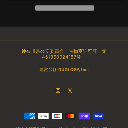
ャ
ャ
イ
イ
ア
ア
ン
ン
ト
ト
ヨ
ヨ
ー
ー
神奈川県公安委員会 古物商許可証 第
ダ
ダ
451360024187号
コ
コ
レ
レ
運営会社
DUOLOGY, Inc.
ク
ク
テ
テ
ィ
ィ
Instagram
X
ブ
ブ
(Twitter)
ル
ル
バ
バ
決
ス
ス
済
ト
ト
© 2026,
A NEW DOPE
Powered by Shopify