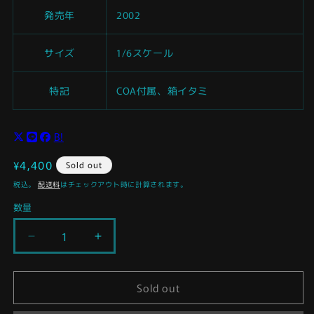
発売年
2002
サイズ
1/6スケール
特記
COA付属、箱イタミ
B!
通
¥4,400
Sold out
常
税込。
配送料
はチェックアウト時に計算されます。
価
数量
格
ジ
ジ
ェ
ェ
ン
ン
Sold out
ト
ト
ル
ル