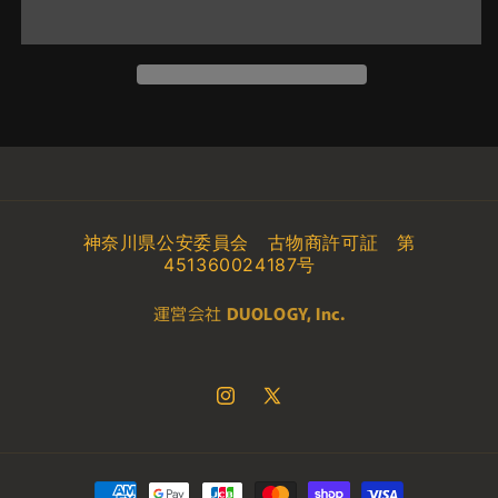
ジ
ジ
ャ
ャ
イ
イ
ア
ア
ン
ン
ト
ト
ア
ア
ナ
ナ
キ
キ
神奈川県公安委員会 古物商許可証 第
ン・
ン・
451360024187号
ス
ス
運営会社
DUOLOGY, Inc.
カ
カ
イ
イ
ウ
ウ
ォ
ォ
Instagram
X
ー
ー
(Twitter)
カ
カ
ー
ー
決