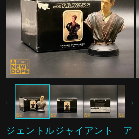
モ
ー
ダ
ル
で
メ
デ
ィ
ア
ジェントルジャイアント ア
(1)
(2
を