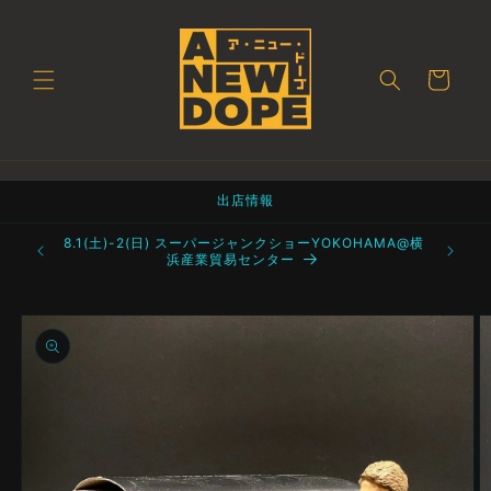
コンテ
ンツに
進む
カ
ー
ト
出店情報
町 都立産業
8.1(土)-2(日) スーパージャンクショーYOKOHAMA@横
浜産業貿易センター
商品情
報にス
キップ