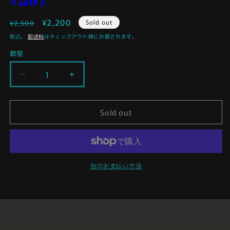
B!
通
セ
¥2,200
Sold out
¥2,500
常
ー
税込。
配送料
はチェックアウト時に計算されます。
価
ル
数量
格
価
格
マ
マ
ル
ル
サ
サ
Sold out
ン
ン
マ
マ
ル
ル
ガ
ガ
チ
チ
別のお支払い方法
ャ
ャ
ゴ
ゴ
ジ
ジ
ラ
ラ
(キ
(キ