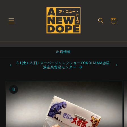
コンテ
ンツに
進む
カ
ー
ト
出店情報
町 都立産業
8.1(土)-2(日) スーパージャンクショーYOKOHAMA@横
浜産業貿易センター
商品情
報にス
キップ