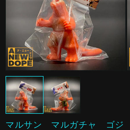
モ
ー
ダ
ル
で
メ
デ
ィ
ア
(1)
(2
マルサン マルガチャ ゴジ
を
開