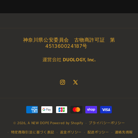
ー
ー
ウ
ウ
ォ
ォ
ー
ー
ズ
ズ
コ
コ
神奈川県公安委員会 古物商許可証 第
レ
レ
451360024187号
ク
ク
運営会社
DUOLOGY, Inc.
シ
シ
ョ
ョ
ン
ン
カ
カ
Instagram
X
ー
ー
(Twitter)
ド
ド
ゲ
ゲ
決
ー
ー
済
ム
ム
© 2026,
A NEW DOPE
Powered by Shopify
方
プライバシーポリシー
入
入
法
特定商取引法に基づく表記
返金ポリシー
配送ポリシー
連絡先情報
門
門