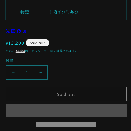
特記
※箱イタミあり
B!
通
¥13,200
Sold out
常
税込。
配送料
はチェックアウト時に計算されます。
価
数量
格
デ
デ
サ
サ
イ
イ
Sold out
フ
フ
ァ
ァ
ー
ー
ス
ス
タ
タ