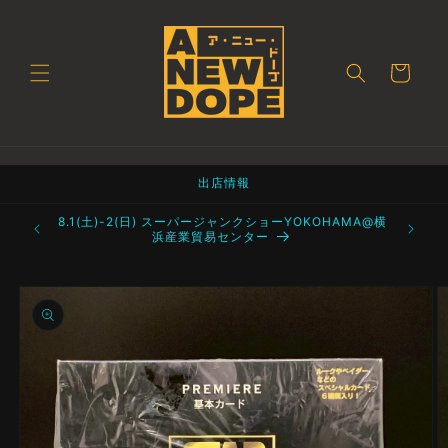
コンテ
ンツに
進む
カ
ー
ト
出店情報
町 都立産業
8.1(土)-2(日) スーパージャンクショーYOKOHAMA@横
浜産業貿易センター
商品情
報にス
キップ