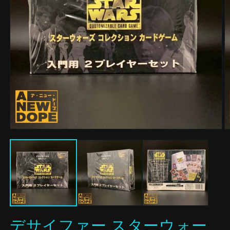
モ
ー
ダ
ル
で
メ
デ
ィ
ア
(1)
(2
デサイファー スターウォー
を