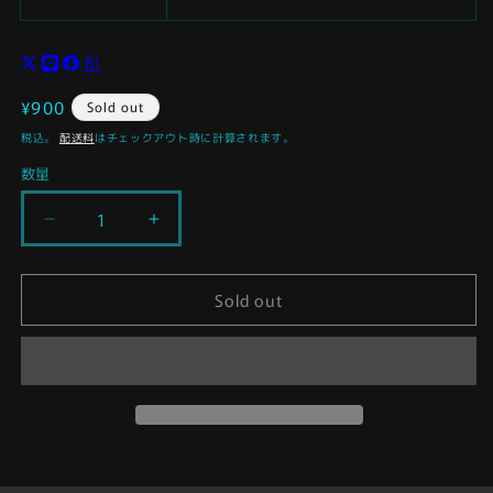
B!
通
¥900
Sold out
常
税込。
配送料
はチェックアウト時に計算されます。
価
数量
格
ケ
ケ
ナ
ナ
ー
ー
Sold out
ボ
ボ
ス
ス
ク
ク
POTF
POTF
グ
グ
リ
リ
ー
ー
ン
ン