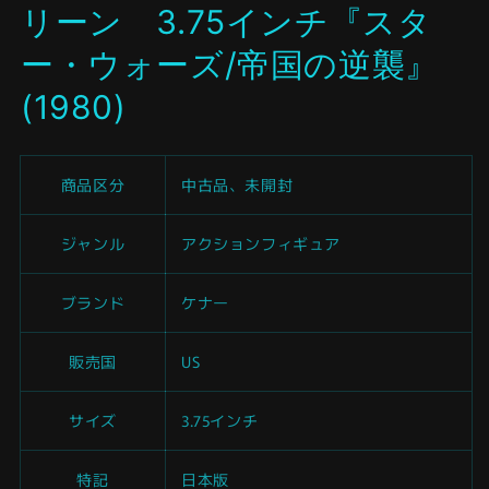
リーン 3.75インチ『スタ
く
ー・ウォーズ/帝国の逆襲』
(1980)
商品区分
中古品、未開封
ジャンル
アクションフィギュア
ブランド
ケナー
販売国
US
サイズ
3.75インチ
特記
日本版