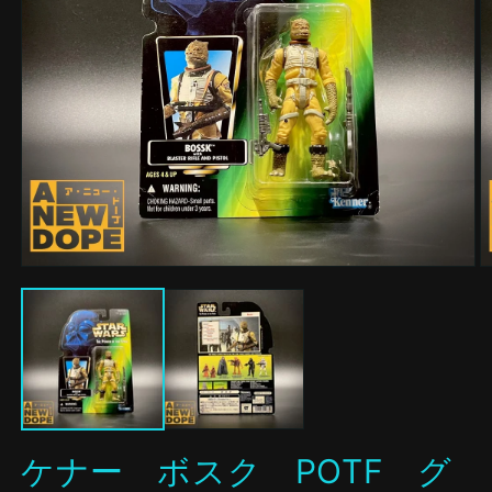
モ
ー
ダ
ル
で
メ
デ
ィ
ア
(1)
(2
ケナー ボスク POTF グ
を
開