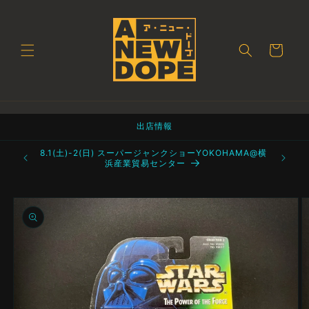
コンテ
ンツに
進む
カ
ー
ト
出店情報
町 都立産業
8.1(土)-2(日) スーパージャンクショーYOKOHAMA@横
浜産業貿易センター
商品情
報にス
キップ