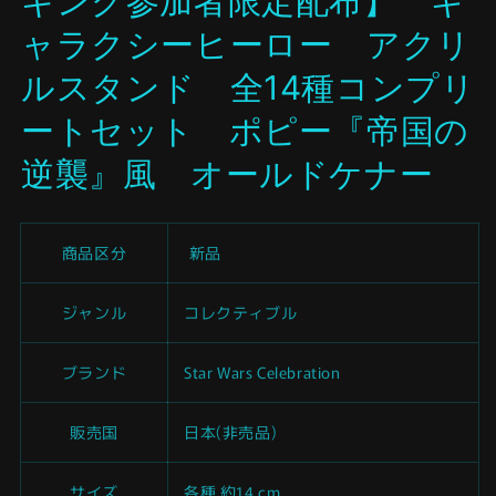
キング参加者限定配布】 ギ
く
ャラクシーヒーロー アクリ
ルスタンド 全14種コンプリ
ートセット ポピー『帝国の
逆襲』風 オールドケナー
商品区分
新品
ジャンル
コレクティブル
ブランド
Star Wars Celebration
販売国
日本(非売品)
サイズ
各種 約14 cm