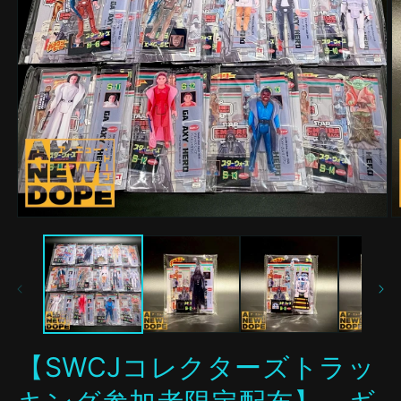
モ
ー
ダ
ル
で
メ
デ
ィ
ア
【SWCJコレクターズトラッ
(1)
(2
を
開