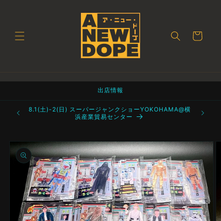
コンテ
ンツに
進む
カ
ー
ト
出店情報
町 都立産業
8.1(土)-2(日) スーパージャンクショーYOKOHAMA@横
浜産業貿易センター
商品情
報にス
キップ