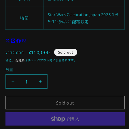
Star Wars Celebration Japan 2025 ｺﾚｸ
特記
ﾀｰｽﾞﾄﾗｯｷﾝｸﾞ配布限定
B!
通
セ
¥110,000
Sold out
¥132,000
常
ー
税込。
配送料
はチェックアウト時に計算されます。
価
ル
数量
格
価
格
【SWCJ
【SWCJ
コ
コ
レ
レ
Sold out
ク
ク
タ
タ
ー
ー
ズ
ズ