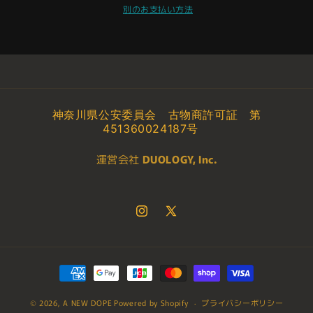
ト
ト
別のお支払い方法
ラ
ラ
ッ
ッ
キ
キ
ン
ン
グ
グ
参
参
神奈川県公安委員会 古物商許可証 第
加
加
451360024187号
者
者
運営会社
DUOLOGY, Inc.
限
限
定
定
配
配
布】
布】
Instagram
X
ギ
ギ
(Twitter)
ャ
ャ
ラ
ラ
決
ク
ク
済
シ
シ
© 2026,
A NEW DOPE
Powered by Shopify
方
プライバシーポリシー
ー
ー